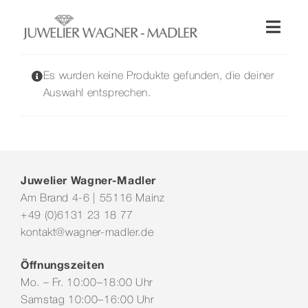
Zum
Inhalt
Toggl
springen
Naviga
Shop
Es wurden keine Produkte gefunden, die deiner
Auswahl entsprechen.
Uhren
Schmuck
Juwelier Wagner-Madler
Am Brand 4-6 | 55116 Mainz
Wellendorff
+49 (0)6131 23 18 77
kontakt@wagner-madler.de
Hochzeit
Öffnungszeiten
Mo. – Fr. 10:00–18:00 Uhr
Service & Leistungen
Samstag 10:00–16:00 Uhr