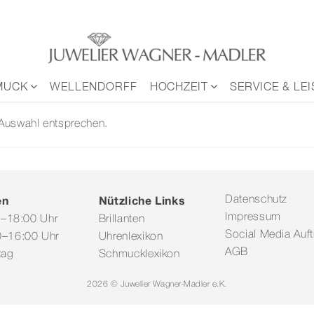
MUCK
WELLENDORFF
HOCHZEIT
SERVICE & LE
 Auswahl entsprechen.
en
Nützliche Links
Datenschutz
Impressum
0–18:00 Uhr
Brillanten
Social Media Auftr
–16:00 Uhr
Uhrenlexikon
AGB
tag
Schmucklexikon
2026 © Juwelier Wagner-Madler e.K.