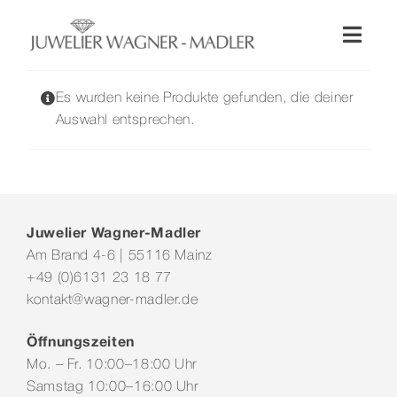
Zum
Inhalt
Toggl
springen
Naviga
Shop
Es wurden keine Produkte gefunden, die deiner
Auswahl entsprechen.
Uhren
Schmuck
Juwelier Wagner-Madler
Am Brand 4-6 | 55116 Mainz
Wellendorff
+49 (0)6131 23 18 77
kontakt@wagner-madler.de
Hochzeit
Öffnungszeiten
Mo. – Fr. 10:00–18:00 Uhr
Service & Leistungen
Samstag 10:00–16:00 Uhr