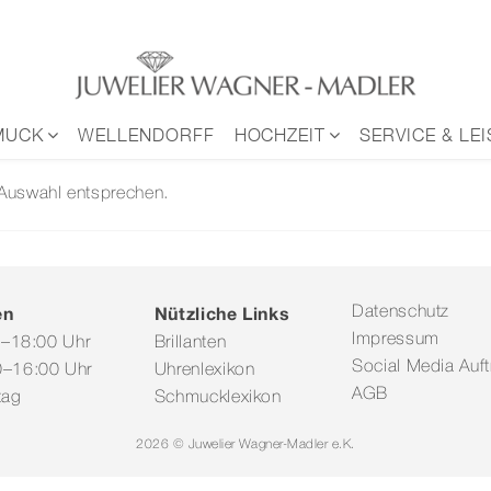
MUCK
WELLENDORFF
HOCHZEIT
SERVICE & LE
 Auswahl entsprechen.
en
Nützliche Links
Datenschutz
Impressum
0–18:00 Uhr
Brillanten
Social Media Auftr
–16:00 Uhr
Uhrenlexikon
AGB
tag
Schmucklexikon
2026 © Juwelier Wagner-Madler e.K.