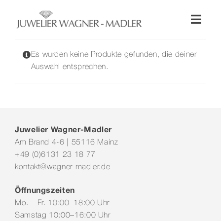
Zum
Inhalt
Toggl
springen
Naviga
Shop
Es wurden keine Produkte gefunden, die deiner
Auswahl entsprechen.
Uhren
Schmuck
Juwelier Wagner-Madler
Am Brand 4-6 | 55116 Mainz
Wellendorff
+49 (0)6131 23 18 77
kontakt@wagner-madler.de
Hochzeit
Öffnungszeiten
Mo. – Fr. 10:00–18:00 Uhr
Service & Leistungen
Samstag 10:00–16:00 Uhr