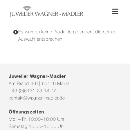
Zum
Inhalt
Toggl
springen
Naviga
Shop
Es wurden keine Produkte gefunden, die deiner
Auswahl entsprechen.
Uhren
Schmuck
Juwelier Wagner-Madler
Am Brand 4-6 | 55116 Mainz
Wellendorff
+49 (0)6131 23 18 77
kontakt@wagner-madler.de
Hochzeit
Öffnungszeiten
Mo. – Fr. 10:00–18:00 Uhr
Service & Leistungen
Samstag 10:00–16:00 Uhr