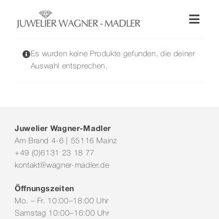
Zum
Inhalt
Toggl
springen
Naviga
Shop
Es wurden keine Produkte gefunden, die deiner
Auswahl entsprechen.
Uhren
Schmuck
Juwelier Wagner-Madler
Am Brand 4-6 | 55116 Mainz
Wellendorff
+49 (0)6131 23 18 77
kontakt@wagner-madler.de
Hochzeit
Öffnungszeiten
Mo. – Fr. 10:00–18:00 Uhr
Service & Leistungen
Samstag 10:00–16:00 Uhr