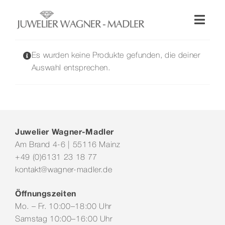
Zum
Inhalt
Toggl
springen
Naviga
Shop
Es wurden keine Produkte gefunden, die deiner
Auswahl entsprechen.
Uhren
Schmuck
Juwelier Wagner-Madler
Am Brand 4-6 | 55116 Mainz
Wellendorff
+49 (0)6131 23 18 77
kontakt@wagner-madler.de
Hochzeit
Öffnungszeiten
Mo. – Fr. 10:00–18:00 Uhr
Service & Leistungen
Samstag 10:00–16:00 Uhr