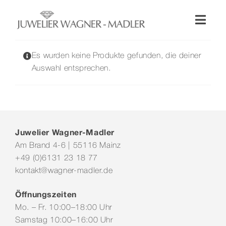
Zum
Inhalt
Toggl
springen
Naviga
Shop
Es wurden keine Produkte gefunden, die deiner
Auswahl entsprechen.
Uhren
Schmuck
Juwelier Wagner-Madler
Am Brand 4-6 | 55116 Mainz
Wellendorff
+49 (0)6131 23 18 77
kontakt@wagner-madler.de
Hochzeit
Öffnungszeiten
Mo. – Fr. 10:00–18:00 Uhr
Service & Leistungen
Samstag 10:00–16:00 Uhr