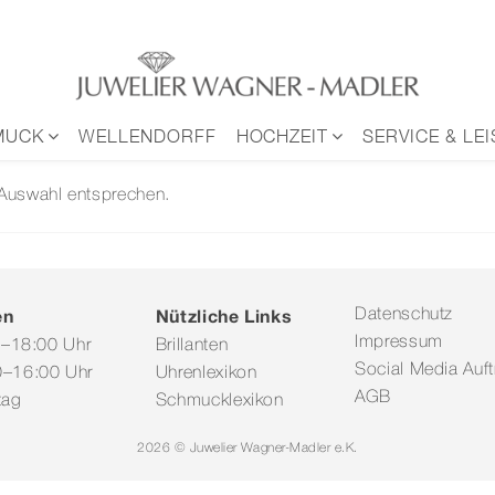
MUCK
WELLENDORFF
HOCHZEIT
SERVICE & LE
 Auswahl entsprechen.
en
Nützliche Links
Datenschutz
Impressum
0–18:00 Uhr
Brillanten
Social Media Auftr
–16:00 Uhr
Uhrenlexikon
AGB
tag
Schmucklexikon
2026 © Juwelier Wagner-Madler e.K.