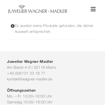
Zum
Inhalt
Toggl
springen
Naviga
Shop
Es wurden keine Produkte gefunden, die deiner
Auswahl entsprechen.
Uhren
Schmuck
Juwelier Wagner-Madler
Am Brand 4-6 | 55116 Mainz
Wellendorff
+49 (0)6131 23 18 77
kontakt@wagner-madler.de
Hochzeit
Öffnungszeiten
Mo. – Fr. 10:00–18:00 Uhr
Service & Leistungen
Samstag 10:00–16:00 Uhr