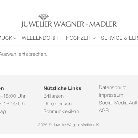
MUCK
WELLENDORFF
HOCHZEIT
SERVICE & LE
 Auswahl entsprechen.
en
Nützliche Links
Datenschutz
Impressum
0–18:00 Uhr
Brillanten
Social Media Auftr
–16:00 Uhr
Uhrenlexikon
AGB
tag
Schmucklexikon
2026 © Juwelier Wagner-Madler e.K.