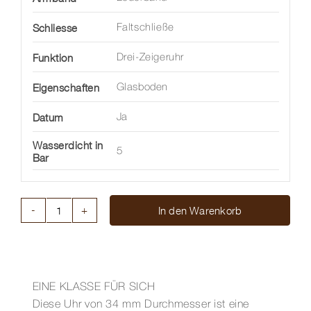
Schliesse
Faltschließe
Funktion
Drei-Zeigeruhr
Eigenschaften
Glasboden
Datum
Ja
Wasserdicht in
5
Bar
In den Warenkorb
VIRO
DATUM
34
MM
Menge
EINE KLASSE FÜR SICH
Diese Uhr von 34 mm Durchmesser ist eine