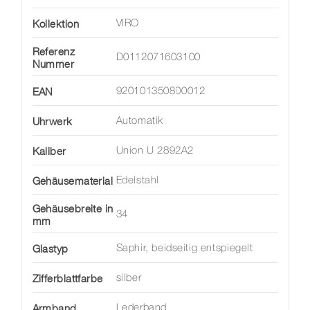
Kollektion
VIRO
Referenz
D0112071603100
Nummer
EAN
920101350800012
Uhrwerk
Automatik
Kaliber
Union U 2892A2
Gehäusematerial
Edelstahl
Gehäusebreite in
34
mm
Glastyp
Saphir, beidseitig entspiegelt
Zifferblattfarbe
silber
Armband
Lederband