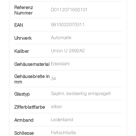
Referenz
D0112071603101
Nummer
EAN
9910022070011
Uhrwerk
Automatik
Kaliber
Union U 2892A2
Gehäusematerial
Edelstahl
Gehäusebreite in
34
mm
Glastyp
Saphir, beidseitig entspiegelt
Zifferblattfarbe
silber
Armband
Lederband
Schliesse
Faltschließe