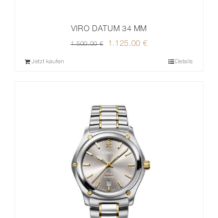
VIRO DATUM 34 MM
Ursprünglicher
1.125,00
€
Aktueller
1.500,00
€
Preis
Preis
Jetzt kaufen
Details
war:
ist:
1.500,00 €
1.125,00 €.