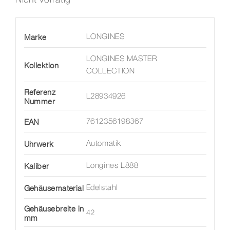
Marke
LONGINES
LONGINES MASTER
Kollektion
COLLECTION
Referenz
L28934926
Nummer
EAN
7612356198367
Uhrwerk
Automatik
Kaliber
Longines L888
Gehäusematerial
Edelstahl
Gehäusebreite in
42
mm