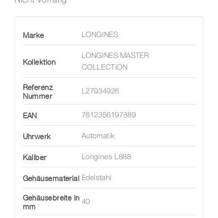
Marke
LONGINES
LONGINES MASTER
Kollektion
COLLECTION
Referenz
L27934926
Nummer
EAN
7612356197889
Uhrwerk
Automatik
Kaliber
Longines L888
Gehäusematerial
Edelstahl
Gehäusebreite in
40
mm