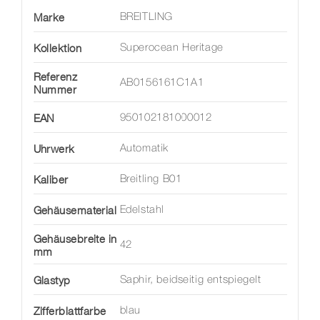
Marke
BREITLING
Kollektion
Superocean Heritage
Referenz
AB0156161C1A1
Nummer
EAN
950102181000012
Uhrwerk
Automatik
Kaliber
Breitling B01
Gehäusematerial
Edelstahl
Gehäusebreite in
42
mm
Glastyp
Saphir, beidseitig entspiegelt
Zifferblattfarbe
blau