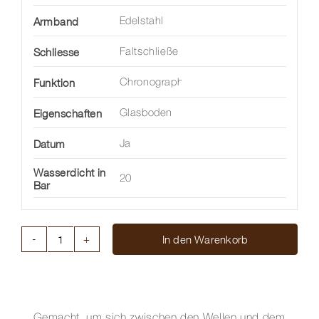
Armband
Edelstahl
Schliesse
Faltschließe
Funktion
Chronograph
Eigenschaften
Glasboden
Datum
Ja
Wasserdicht in
20
Bar
In den Warenkorb
SUPEROCEAN
HERITAGE
B01
CHRONOGRAPH
42
Gemacht, um sich zwischen den Wellen und dem