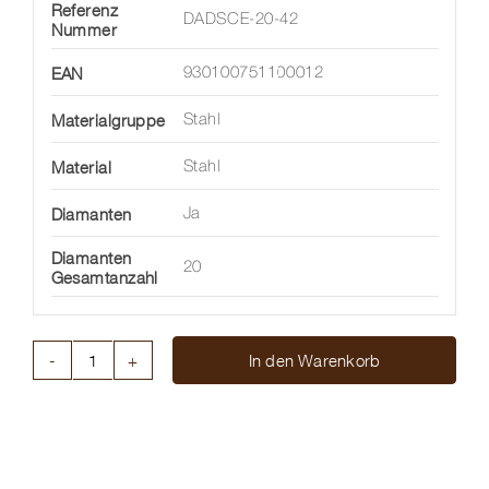
Referenz
DADSCE-20-42
Nummer
EAN
930100751100012
Materialgruppe
Stahl
Material
Stahl
Diamanten
Ja
Diamanten
20
Gesamtanzahl
In den Warenkorb
STAB
KANALFASSUNG
3x29
SEIL
Menge