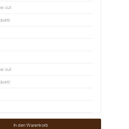
ve cut
quarz
ve cut
quarz
In den Warenkorb