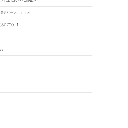
 ATELIER WAGNER
GG9-RQCon-54
35070011
old