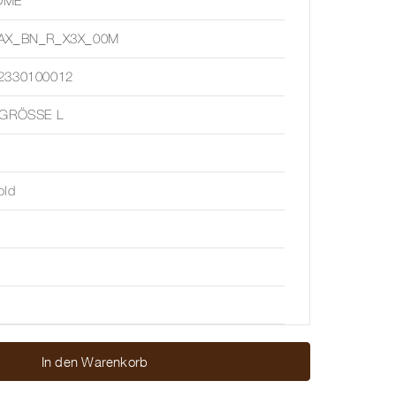
ÔME
AX_BN_R_X3X_00M
2330100012
 GRÖSSE L
old
In den Warenkorb