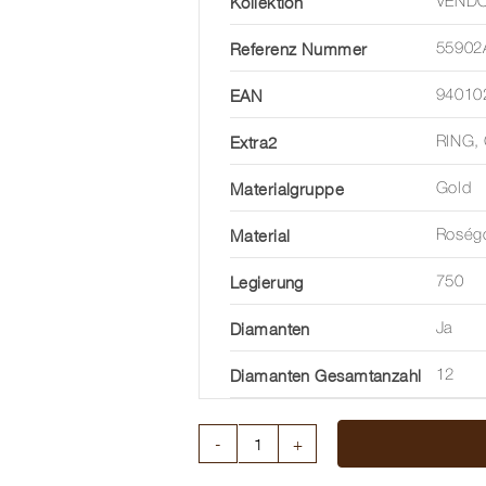
Kollektion
VEND
Referenz Nummer
55902
EAN
94010
Extra2
RING,
Materialgruppe
Gold
Material
Roség
Legierung
750
Diamanten
Ja
Diamanten Gesamtanzahl
12
RING
FLEX'IT