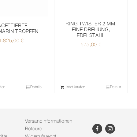
RING TWISTER 2 MM,
ACETTIERTE
EINE DREHUNG,
MARIN TROPFEN
EDELSTAHL
1.825,00
€
575,00
€
ufen
Details
Jetzt kaufen
Details
Versandinformationen
Retoure
itte
Widerrufsrecht