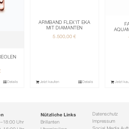
ARMBAND FLEX’IT EKA
F
MIT DIAMANTEN
AQUA
5.500,00
€
REOLEN
€
Details
Jetzt kaufen
Details
Jetzt ka
en
Nützliche Links
Datenschutz
Impressum
0–18:00 Uhr
Brillanten
Social Media Auftr