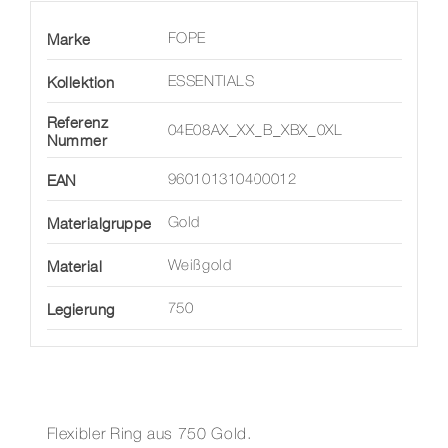
Marke
FOPE
Kollektion
ESSENTIALS
Referenz
04E08AX_XX_B_XBX_0XL
Nummer
EAN
960101310400012
Materialgruppe
Gold
Material
Weißgold
Legierung
750
Flexibler Ring aus 750 Gold.