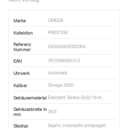
Marke
OMEGA
Kollektion
PRESTIGE
Referenz
O42420402002004
Nummer
EAN
7612586305313
Uhrwerk
Automatik
Kaliber
Omega 2500
Gehäusematerial
Edelstahl Sedna-Gold 18 kt.
Gehäusebreite in
39.5
mm
Glastyp
Saphir, Innenseite entspiegelt