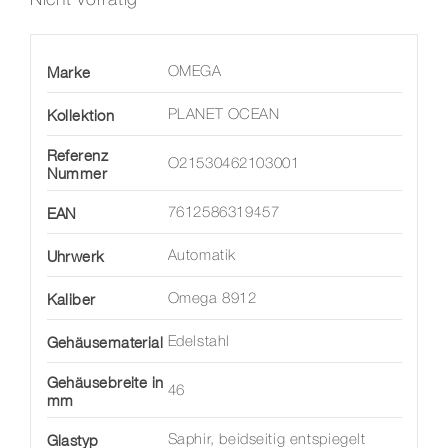
Marke
OMEGA
Kollektion
PLANET OCEAN
Referenz
O21530462103001
Nummer
EAN
7612586319457
Uhrwerk
Automatik
Kaliber
Omega 8912
Gehäusematerial
Edelstahl
Gehäusebreite in
46
mm
Glastyp
Saphir, beidseitig entspiegelt