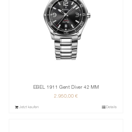
EBEL 1911 Gent Diver 42 MM
2.950,00
€
Jetzt kaufen
Details