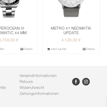
EROCEAN III
METRO 41 NEOMATIK
OMATIC 44 MM
UPDATE
5.750,00
€
4.120,00
€
ufen
Details
Jetzt kaufen
Details
Versandinformationen
Retoure
itte
Widerrufsrecht
Zahlungsinformationen