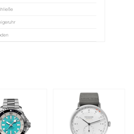
hließe
eigeruhr
oden