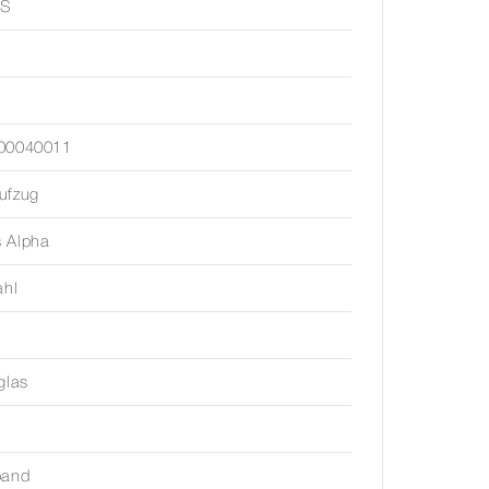
S
N
00040011
ufzug
 Alpha
ahl
glas
band