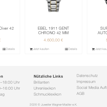
Diver 42
SUP
EBEL 1911 GENT
AUT
CHRONO 42 MM
€
4.600,00
€
Details
Jetzt kaufen
Details
Jetzt ka
en
Nützliche Links
Datenschutz
Impressum
0–18:00 Uhr
Brillanten
Social Media Auftr
–16:00 Uhr
Uhrenlexikon
AGB
tag
Schmucklexikon
2026 © Juwelier Wagner-Madler e.K.