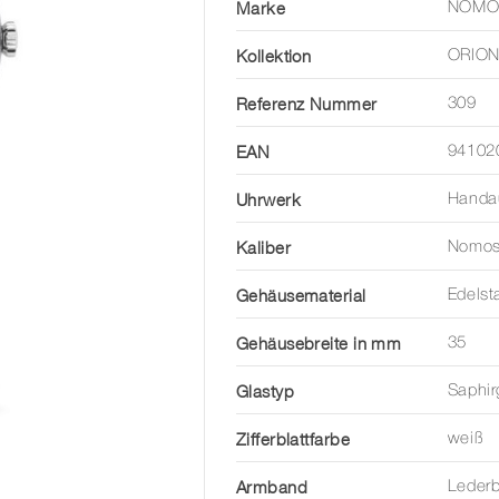
Marke
NOMO
Kollektion
ORIO
Referenz Nummer
309
EAN
94102
Uhrwerk
Handa
Kaliber
Nomos
Gehäusematerial
Edelst
Gehäusebreite in mm
35
Glastyp
Saphir
Zifferblattfarbe
weiß
Armband
Leder