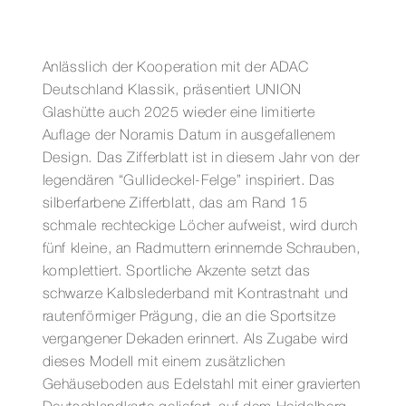
DEUTSCHLAND
KLASSIK
2025
Anlässlich der Kooperation mit der ADAC
40
Deutschland Klassik, präsentiert UNION
MM
Glashütte auch 2025 wieder eine limitierte
Menge
Auflage der Noramis Datum in ausgefallenem
Design. Das Zifferblatt ist in diesem Jahr von der
legendären “Gullideckel-Felge” inspiriert. Das
silberfarbene Zifferblatt, das am Rand 15
schmale rechteckige Löcher aufweist, wird durch
fünf kleine, an Radmuttern erinnernde Schrauben,
komplettiert. Sportliche Akzente setzt das
schwarze Kalbslederband mit Kontrastnaht und
rautenförmiger Prägung, die an die Sportsitze
vergangener Dekaden erinnert. Als Zugabe wird
dieses Modell mit einem zusätzlichen
Gehäuseboden aus Edelstahl mit einer gravierten