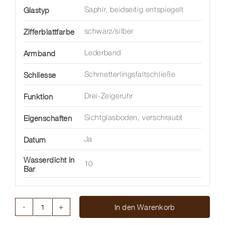
Glastyp
Saphir, beidseitig entspiegelt
Zifferblattfarbe
schwarz/silber
Armband
Lederband
Schliesse
Schmetterlingsfaltschließe
Funktion
Drei-Zeigeruhr
Eigenschaften
Sichtglasboden, verschraubt
Datum
Ja
Wasserdicht in
10
Bar
In den Warenkorb
NORAMIS
DATE