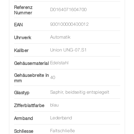
Referenz
D0164071604700
Nummer
EAN
930100000400012
Uhrwerk
Automatik
Kaliber
Union UNG-07.S1
Gehäusematerial
Edelstahl
Gehäusebreite in
40
mm
Glastyp
Saphir, beidseitig entspiegelt
Zifferblattfarbe
blau
Armband
Lederband
Schliesse
Faltschließe