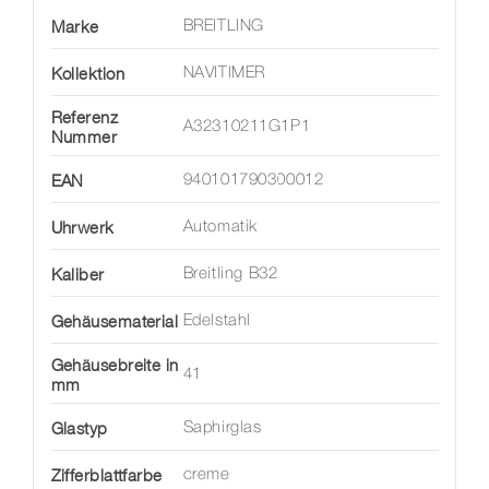
Marke
BREITLING
Kollektion
NAVITIMER
Referenz
A32310211G1P1
Nummer
EAN
940101790300012
Uhrwerk
Automatik
Kaliber
Breitling B32
Gehäusematerial
Edelstahl
Gehäusebreite in
41
mm
Glastyp
Saphirglas
Zifferblattfarbe
creme