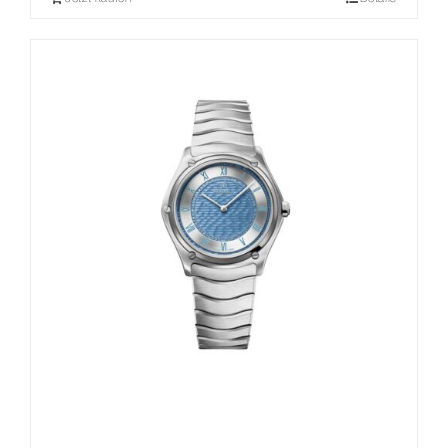
war:
ist:
1.500,00 €
1.125,00 €.