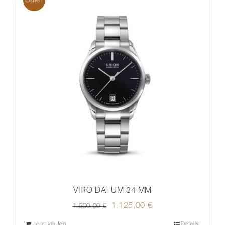
VIRO DATUM 34 MM
Ursprünglicher
1.125,00
€
Aktueller
1.500,00
€
Preis
Preis
Jetzt kaufen
Details