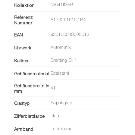
Kollektion
NAVITIMER
Referenz
A17326161C1P4
Nummer
EAN
930100040300012
Uhrwerk
Automatik
Kaliber
Breitling B17
Gehäusematerial
Edelstahl
Gehäusebreite in
41
mm
Glastyp
Saphirglas
Zifferblattfarbe
blau
Armband
Lederband