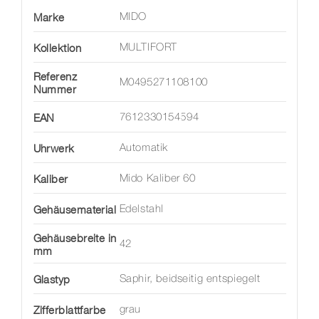
Marke
MIDO
Kollektion
MULTIFORT
Referenz
M0495271108100
Nummer
EAN
7612330154594
Uhrwerk
Automatik
Kaliber
Mido Kaliber 60
Gehäusematerial
Edelstahl
Gehäusebreite in
42
mm
Glastyp
Saphir, beidseitig entspiegelt
Zifferblattfarbe
grau