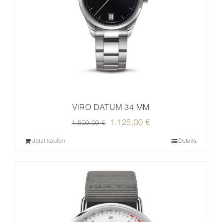
VIRO DATUM 34 MM
Ursprünglicher
1.125,00
€
Aktueller
1.500,00
€
Preis
Preis
Jetzt kaufen
Details
war:
ist:
1.500,00 €
1.125,00 €.