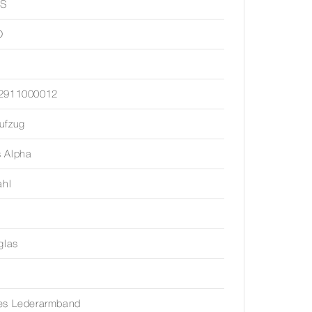
S
O
2911000012
ufzug
 Alpha
ahl
glas
es Lederarmband