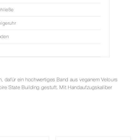
hließe
eigeruhr
oden
ton, dafür ein hochwertiges Band aus veganem Velours
ire State Building gestuft. Mit Handaufzugskaliber