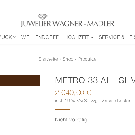
MUCK
WELLENDORFF
HOCHZEIT
SERVICE & LE
Startseite
»
Shop
» Produkte
METRO 33 ALL SIL
2.040,00
€
inkl. 19 % MwSt.
zzgl.
Versandkosten
Nicht vorrätig