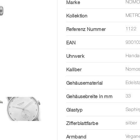
Marke
NOMO
Kollektion
METR
Referenz Nummer
1122
EAN
93010
Uhrwerk
Handa
Kaliber
Nomos
Gehäusematerial
Edelst
Gehäusebreite in mm
33
Glastyp
Saphir
Zifferblattfarbe
silber
Armband
Vegan