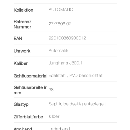
Kollektion
AUTOMATIC
Referenz
27/7806.02
Nummer
EAN
920100860900012
Uhrwerk
Automatik
Kaliber
Junghans J800.1
Gehäusematerial
Edelstahl, PVD beschichtet
Gehäusebreite in
38
mm
Glastyp
Saphir, beidseitig entspiegelt
Zifferblattfarbe
silber
Armband
Lederband