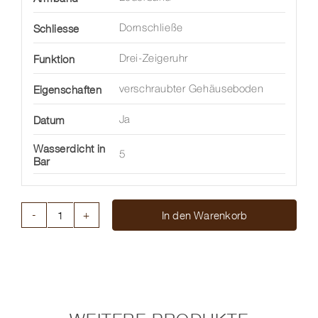
Schliesse
Dornschließe
Funktion
Drei-Zeigeruhr
Eigenschaften
verschraubter Gehäuseboden
Datum
Ja
Wasserdicht in
5
Bar
In den Warenkorb
MAX
BILL
AUTOMATIC
Menge