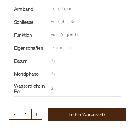
Armband
Lederband
Schliesse
Faltschließe
Funktion
Vier-Zeigeruhr
Eigenschaften
Diamanten
Datum
Ja
Mondphase
Ja
Wasserdicht in
3
Bar
In den Warenkorb
LONGINES
PRIMALUNA
MOONPHASE