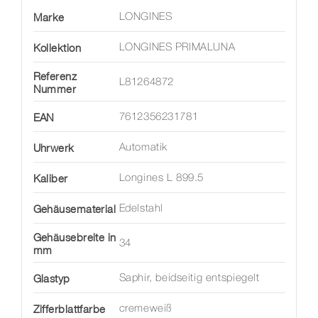
Marke
LONGINES
Kollektion
LONGINES PRIMALUNA
Referenz
L81264872
Nummer
EAN
7612356231781
Uhrwerk
Automatik
Kaliber
Longines L 899.5
Gehäusematerial
Edelstahl
Gehäusebreite in
34
mm
Glastyp
Saphir, beidseitig entspiegelt
Zifferblattfarbe
cremeweiß