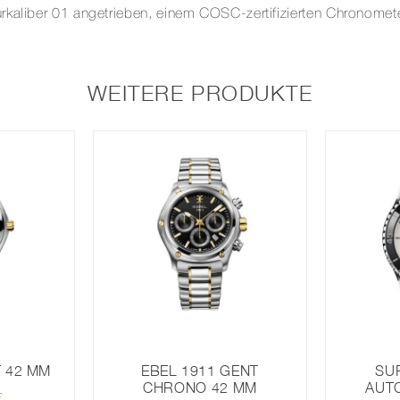
rkaliber 01 angetrieben, einem COSC-zertifizierten Chronomete
WEITERE PRODUKTE
T 42 MM
SUP
EBEL 1911 GENT
AUT
CHRONO 42 MM
€