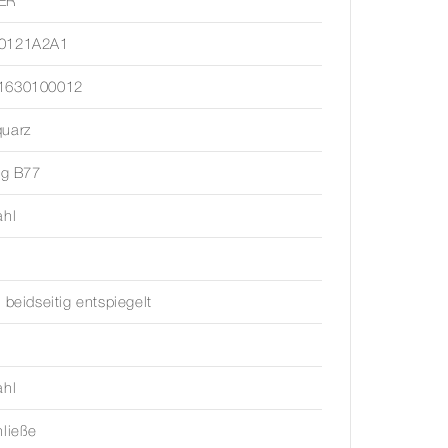
ER
0121A2A1
1630100012
quarz
ing B77
ahl
, beidseitig entspiegelt
ahl
hließe