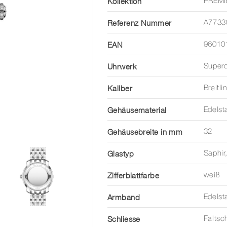
Kollektion
PREMI
Referenz Nummer
A7733
EAN
96010
Uhrwerk
Super
Kaliber
Breitl
Gehäusematerial
Edelst
Gehäusebreite in mm
32
Glastyp
Saphir
Zifferblattfarbe
weiß
Armband
Edelst
Schliesse
Faltsc