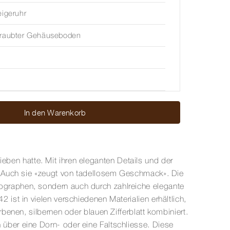
eigeruhr
hraubter Gehäuseboden
In den Warenkorb
ieben hatte. Mit ihren eleganten Details und der
. Auch sie «zeugt von tadellosem Geschmack». Die
graphen, sondern auch durch zahlreiche elegante
st in vielen verschiedenen Materialien erhältlich,
enen, silbernen oder blauen Zifferblatt kombiniert.
ber eine Dorn- oder eine Faltschliesse. Diese