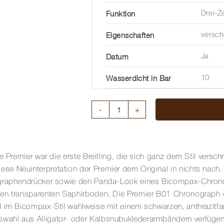
Funktion
Drei-Z
Eigenschaften
versc
Datum
Ja
Wasserdicht in Bar
10
LADY
PREMIER
32
MM
 Premier war die erste Breitling, die sich ganz dem Stil verschr
Menge
se Neuinterpretation der Premier dem Original in nichts nach
nographendrücker sowie den Panda-Look eines Bicompax-Chrono
n transparenten Saphirboden. Die Premier B01 Chronograph 42 i
 im Bicompax-Stil wahlweise mit einem schwarzen, anthrazitfarb
ahl aus Alligator- oder Kalbsnubuklederarmbändern verfügen ü