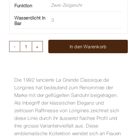
Funktion
Zwei-Zeigeruhr
Wasserdicht in
3
Bar
In den Warenkorb
LA
GRANDE
CLASSIQUE
DE
LONGINES
Die 1992 lancierte La Grande Classique de
24
Longines hat bedeutend zum Renommee der
MM
Marke mit der geflügelten Sanduhr beigetragen.
Menge
Als Inbegriff der klassischen Eleganz und
zeitlosen Raffinesse von Longines zeichnet sich
diese Linie durch ihr äusserst flaches Profil und
ihre grosse Variantenvielfalt aus. Diese
emblematische Kollektion wendet sich an Frauen