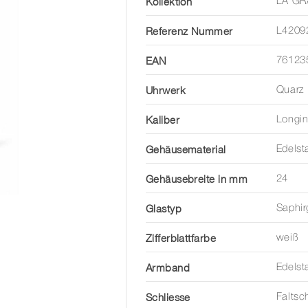
Kollektion
LA GR
Referenz Nummer
L4209
EAN
76123
Uhrwerk
Quarz
Kaliber
Longi
Gehäusematerial
Edelst
Gehäusebreite in mm
24
Glastyp
Saphir
Zifferblattfarbe
weiß
Armband
Edelst
Schliesse
Faltsc