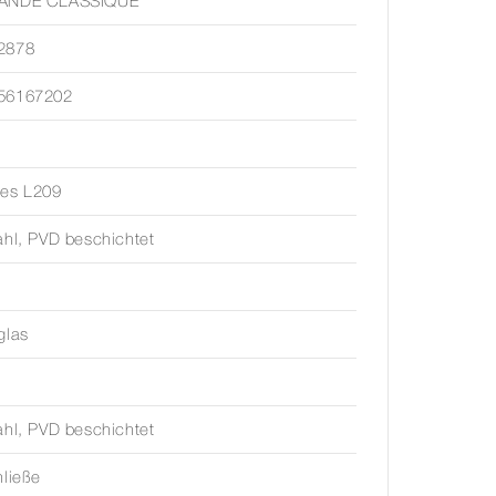
ANDE CLASSIQUE
2878
56167202
nes L209
ahl, PVD beschichtet
glas
ahl, PVD beschichtet
hließe