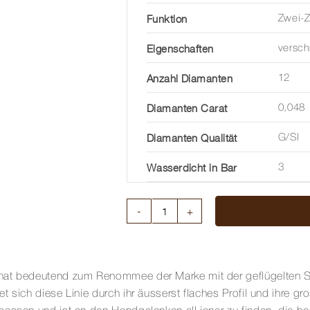
Funktion
Zwei-Z
Eigenschaften
versc
Anzahl Diamanten
12
Diamanten Carat
0,048
Diamanten Qualität
G/SI
Wasserdicht in Bar
3
LA
GRANDE
CLASSIQUE
DE
hat bedeutend zum Renommee der Marke mit der geflügelten San
LONGINES
 sich diese Linie durch ihr äusserst flaches Profil und ihre gr
Menge