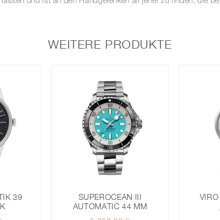
massen und ist an den Handgelenken all jener zu finden, die b
WEITERE PRODUKTE
IK 39
SUPEROCEAN III
VIRO
CK
AUTOMATIC 44 MM