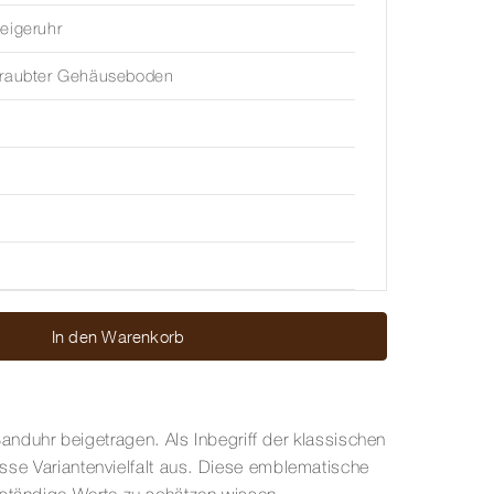
eigeruhr
hraubter Gehäuseboden
In den Warenkorb
duhr beigetragen. Als Inbegriff der klassischen
osse Variantenvielfalt aus. Diese emblematische