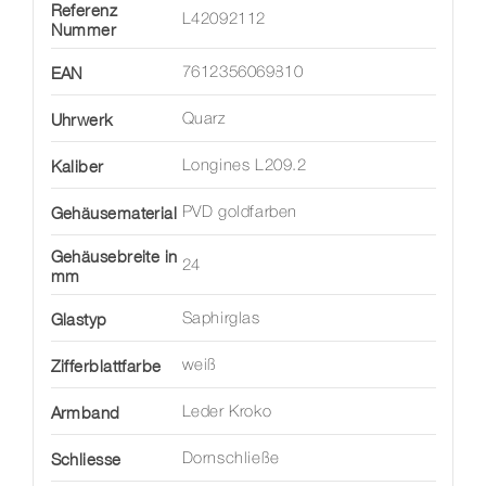
Referenz
L42092112
Nummer
EAN
7612356069810
Uhrwerk
Quarz
Kaliber
Longines L209.2
Gehäusematerial
PVD goldfarben
Gehäusebreite in
24
mm
Glastyp
Saphirglas
Zifferblattfarbe
weiß
Armband
Leder Kroko
Schliesse
Dornschließe