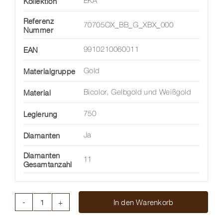
Kollektion
EKA
Referenz
70705OX_BB_G_XBX_000
Nummer
EAN
9910210060011
Materialgruppe
Gold
Material
Bicolor, Gelbgold und Weißgold
Legierung
750
Diamanten
Ja
Diamanten
11
Gesamtanzahl
In den Warenkorb
KLAPPCREOLEN
EKA