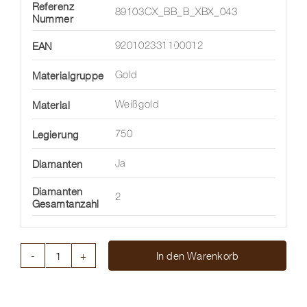
Referenz
89103CX_BB_B_XBX_043
Nummer
EAN
920102331100012
Materialgruppe
Gold
Material
Weißgold
Legierung
750
Diamanten
Ja
Diamanten
2
Gesamtanzahl
In den Warenkorb
KETTE
ARIA
MIT