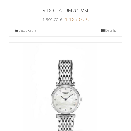
VIRO DATUM 34 MM
Ursprünglicher
1.125,00
€
Aktueller
1.500,00
€
Preis
Preis
Jetzt kaufen
Details
war:
ist:
1.500,00 €
1.125,00 €.