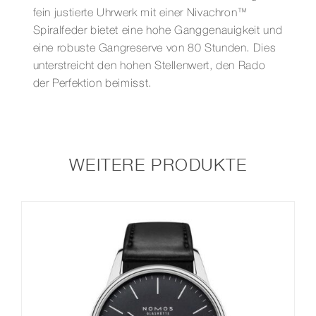
fein justierte Uhrwerk mit einer Nivachron™
Spiralfeder bietet eine hohe Ganggenauigkeit und
eine robuste Gangreserve von 80 Stunden. Dies
unterstreicht den hohen Stellenwert, den Rado
der Perfektion beimisst.
WEITERE PRODUKTE