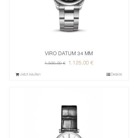
VIRO DATUM 34 MM
Ursprünglicher
1.125,00
€
Aktueller
1.500,00
€
Preis
Preis
Jetzt kaufen
Details
war:
ist:
1.500,00 €
1.125,00 €.