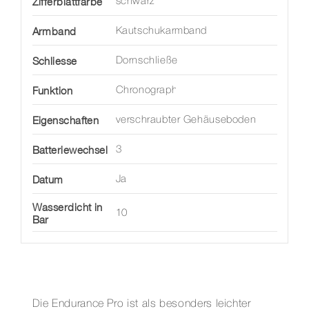
Zifferblattfarbe
schwarz
Armband
Kautschukarmband
Schliesse
Dornschließe
Funktion
Chronograph
Eigenschaften
verschraubter Gehäuseboden
Batteriewechsel
3
Datum
Ja
Wasserdicht in
10
Bar
Die Endurance Pro ist als besonders leichter