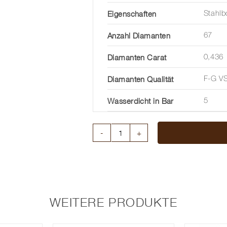
Eigenschaften
Stahl
Anzahl Diamanten
67
Diamanten Carat
0,436
Diamanten Qualität
F-G V
Wasserdicht in Bar
5
EBEL
SPORT
CLASSIC
33
MM
WEITERE PRODUKTE
Menge