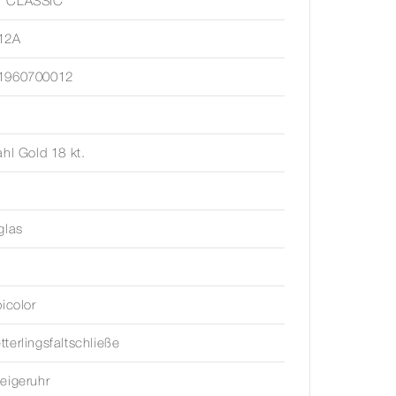
 CLASSIC
12A
1960700012
ahl Gold 18 kt.
glas
bicolor
terlingsfaltschließe
eigeruhr