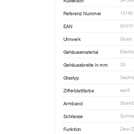
Kollektion
SPORT
Referenz Nummer
12165
EAN
91010
Uhrwerk
Quarz
Gehäusematerial
Edelst
Gehäusebreite in mm
33
Glastyp
Saphir
Zifferblattfarbe
weiß
Armband
Stahl/
Schliesse
Schmet
Funktion
Zwei-Z