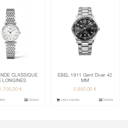
ANDE CLASSIQUE
EBEL 1911 Gent Diver 42
E LONGINES
MM
1.700,00
€
2.950,00
€
ufen
Details
Jetzt kaufen
Details