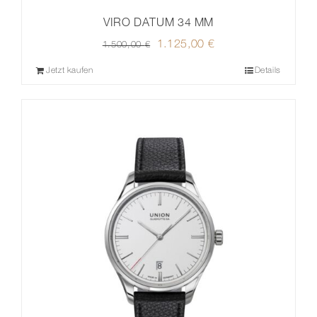
VIRO DATUM 34 MM
Ursprünglicher
1.125,00
€
Aktueller
1.500,00
€
Preis
Preis
Jetzt kaufen
Details
war:
ist:
1.500,00 €
1.125,00 €.