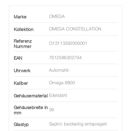
war:
ist:
6.800,00 €
5.440,00 €.
Marke
OMEGA
Kollektion
OMEGA CONSTELLATION
Referenz
O13113392006001
Nummer
EAN
7612586302794
Uhrwerk
Automatik
Kaliber
Omega 8800
Gehäusematerial
Edelstahl
Gehäusebreite in
39
mm
Glastyp
Saphir, beidseitig entspiegelt