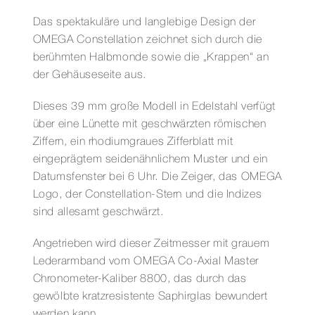
MASTER
CHRONOMETER
Das spektakuläre und langlebige Design der
39
OMEGA Constellation zeichnet sich durch die
MM
berühmten Halbmonde sowie die „Krappen“ an
Menge
der Gehäuseseite aus.
Dieses 39 mm große Modell in Edelstahl verfügt
über eine Lünette mit geschwärzten römischen
Ziffern, ein rhodiumgraues Zifferblatt mit
eingeprägtem seidenähnlichem Muster und ein
Datumsfenster bei 6 Uhr. Die Zeiger, das OMEGA
Logo, der Constellation-Stern und die Indizes
sind allesamt geschwärzt.
Angetrieben wird dieser Zeitmesser mit grauem
Lederarmband vom OMEGA Co-Axial Master
Chronometer-Kaliber 8800, das durch das
gewölbte kratzresistente Saphirglas bewundert
werden kann.