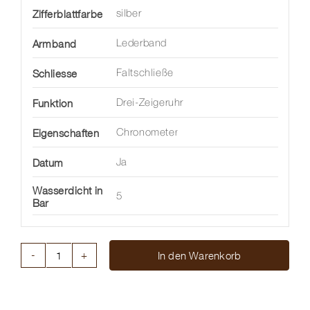
Zifferblattfarbe
silber
Armband
Lederband
Schliesse
Faltschließe
Funktion
Drei-Zeigeruhr
Eigenschaften
Chronometer
Datum
Ja
Wasserdicht in
5
Bar
In den Warenkorb
CONSTELLATION
CO-
AXIAL