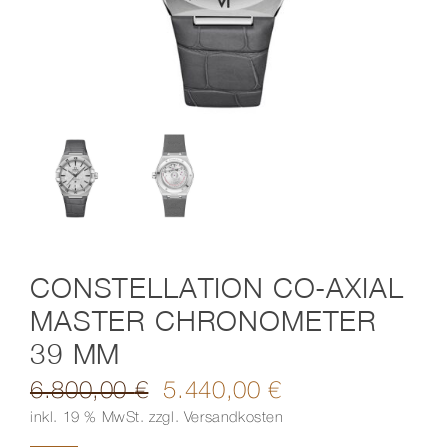
Kontakt
CONSTELLATION CO-AXIAL
MASTER CHRONOMETER
39 MM
6.800,00
€
5.440,00
€
Ursprünglicher
Aktueller
inkl. 19 % MwSt.
zzgl.
Versandkosten
Preis
Preis