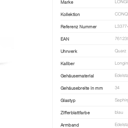
Marke
LONG
Kollektion
CONQ
Referenz Nummer
L3377
EAN
76123
Uhrwerk
Quarz
Kaliber
Longi
Gehäusematerial
Edelst
Gehäusebreite in mm
34
Glastyp
Saphir
Zifferblattfarbe
blau
Armband
Edelst