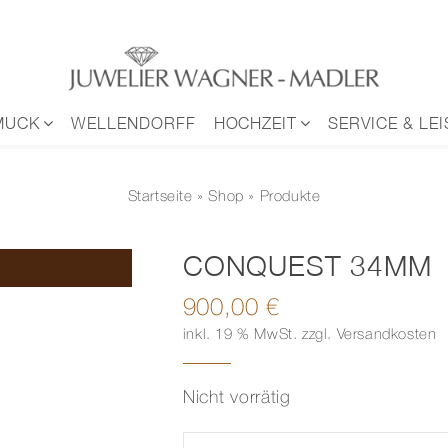
MUCK
WELLENDORFF
HOCHZEIT
SERVICE & LE
Startseite
»
Shop
» Produkte
CONQUEST 34MM
900,00
€
inkl. 19 % MwSt.
zzgl.
Versandkosten
Nicht vorrätig