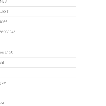
INES
UEST
4966
56203245
nes L156
ahl
glas
ahl