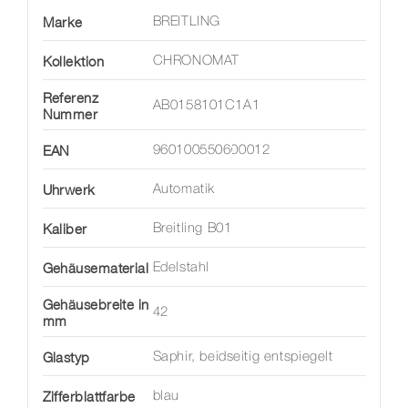
Marke
BREITLING
Kollektion
CHRONOMAT
Referenz
AB0158101C1A1
Nummer
EAN
960100550600012
Uhrwerk
Automatik
Kaliber
Breitling B01
Gehäusematerial
Edelstahl
Gehäusebreite in
42
mm
Glastyp
Saphir, beidseitig entspiegelt
Zifferblattfarbe
blau