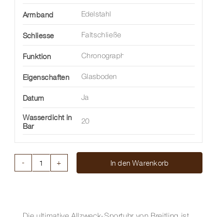
Armband
Edelstahl
Schliesse
Faltschließe
Funktion
Chronograph
Eigenschaften
Glasboden
Datum
Ja
Wasserdicht in
20
Bar
In den Warenkorb
CHRONOMAT
B01
CHRONOGRAPH
42MM
Menge
Die ultimative Allzweck-Sportuhr von Breitling ist