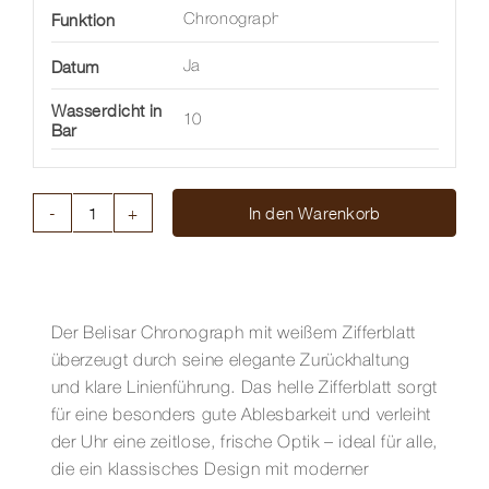
Funktion
Chronograph
Datum
Ja
Wasserdicht in
10
Bar
In den Warenkorb
BELISAR
CHRONOGRAPH
40
MM
Menge
Der Belisar Chronograph mit weißem Zifferblatt
überzeugt durch seine elegante Zurückhaltung
und klare Linienführung. Das helle Zifferblatt sorgt
für eine besonders gute Ablesbarkeit und verleiht
der Uhr eine zeitlose, frische Optik – ideal für alle,
die ein klassisches Design mit moderner