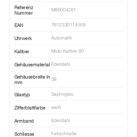
Referenz
M86004261
Nummer
EAN
7612330114659
Uhrwerk
Automatik
Kaliber
Mido Kaliber 80
Gehäusematerial
Edelstahl
Gehäusebreite in
38
mm
Glastyp
Saphirglas
Zifferblattfarbe
weiß
Armband
Edelstahl
Schliesse
Faltschließe