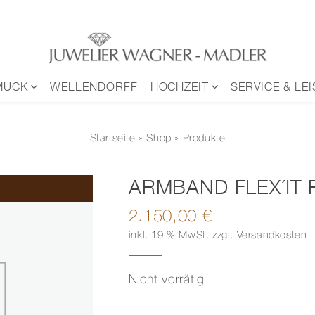
MUCK
WELLENDORFF
HOCHZEIT
SERVICE & LE
Startseite
»
Shop
» Produkte
ARMBAND FLEX´IT 
2.150,00
€
inkl. 19 % MwSt.
zzgl.
Versandkosten
Nicht vorrätig