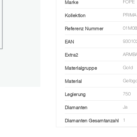
Marke
FOPE
Kollektion
PRIMA
Referenz Nummer
01M0
EAN
93010
Extra2
ARMBA
Materialgruppe
Gold
Material
Gelbg
Legierung
750
Diamanten
Ja
Diamanten Gesamtanzahl
1