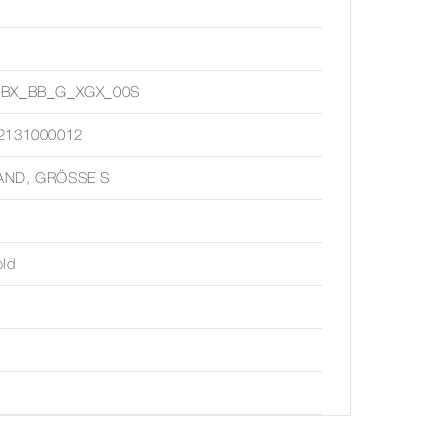
8BX_BB_G_XGX_00S
2131000012
ND, GRÖSSE S
old