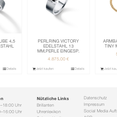
UBE 4,5
PERLRING VICTORY
ARMBA
LSTAHL
EDELSTAHL 13
TINY 
MM,PERLE EINGESP.
4.875,00
€
Details
Jetzt kaufen
Details
Jetzt ka
en
Nützliche Links
Datenschutz
Impressum
0–18:00 Uhr
Brillanten
Social Media Auftr
–16:00 Uhr
Uhrenlexikon