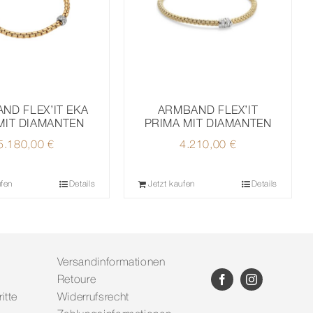
ND FLEX’IT EKA
ARMBAND FLEX’IT
MIT DIAMANTEN
PRIMA MIT DIAMANTEN
5.180,00
€
4.210,00
€
ufen
Details
Jetzt kaufen
Details
Versandinformationen
Retoure
itte
Widerrufsrecht