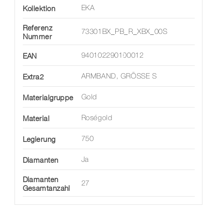
Kollektion
EKA
Referenz
73301BX_PB_R_XBX_00S
Nummer
EAN
940102290100012
Extra2
ARMBAND, GRÖSSE S
Materialgruppe
Gold
Material
Roségold
Legierung
750
Diamanten
Ja
Diamanten
27
Gesamtanzahl